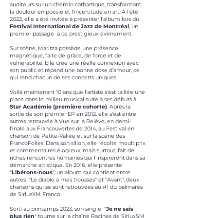
auditeurs sur un chemin cathartique, transformant
la douleur en poésie et l'incertitude en art. À l’été
2022, elle a été invitée à présenter l’album lors du
Festival International de Jazz de Montréal
, un
premier passage à ce prestigieux évènement.
Sur scène, Maritza possède une présence
magnétique, faite de grâce, de force et de
vulnérabilité. Elle crée une réelle connexion avec
son public et répand une bonne dose d’amour, ce
qui rend chacun de ses concerts uniques.
Voilà maintenant 10 ans que l’artiste s’est taillée une
place dans le milieu musical suite à ses débuts à
Star Académie (première cohorte)
. Après la
sortie de son premier EP en 2012, elle s’est entre
autres retrouvée à Vue sur la Relève, en demi-
finale aux Francouvertes de 2014, au Festival en
chanson de Petite-Vallée et sur la scène des
FrancoFolies. Dans son sillon, elle récolte moult prix
et commentaires élogieux, mais surtout, fait de
riches rencontres humaines qui l’inspireront dans sa
démarche artistique. En 2016, elle présente
"
Libérons-nous
", un album qui contient entre
autres "Le diable à mes trousses" et "Avant", deux
chansons qui se sont retrouvées au #1 du palmarès
de SiriusXM Franco.
Sorti au printemps 2023, son single "
Je ne sais
plus rien
" tourne sur la chaîne Racines de SiriuxSM