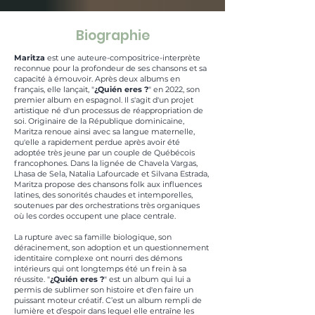
Biographie
Maritza
est une auteure-compositrice-interprète
reconnue pour la profondeur de ses chansons et sa
capacité à émouvoir. Après deux albums en
français, elle lançait, "
¿Quién eres ?
" en 2022, son
premier album en espagnol. Il s'agit d'un projet
artistique né d'un processus de réappropriation de
soi. Originaire de la République dominicaine,
Maritza renoue ainsi avec sa langue maternelle,
qu'elle a rapidement perdue après avoir été
adoptée très jeune par un couple de Québécois
francophones. Dans la lignée de Chavela Vargas,
Lhasa de Sela, Natalia Lafourcade et Silvana Estrada,
Maritza propose des chansons folk aux influences
latines, des sonorités chaudes et intemporelles,
soutenues par des orchestrations très organiques
où les cordes occupent une place centrale.
La rupture avec sa famille biologique, son
déracinement, son adoption et un questionnement
identitaire complexe ont nourri des démons
intérieurs qui ont longtemps été un frein à sa
réussite. "
¿Quién eres ?
" est un album qui lui a
permis de sublimer son histoire et d'en faire un
puissant moteur créatif. C’est un album rempli de
lumière et d’espoir dans lequel elle entraîne les