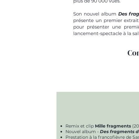
plus de 90 000 vues.
Son nouvel album
Des fra
présente un premier extrai
pour présenter une premiè
lancement-spectacle à la sal
Con
Remix et clip
Mille fragments
(20
Nouvel album -
Des fragments de
Prestation à la francofièvre de S