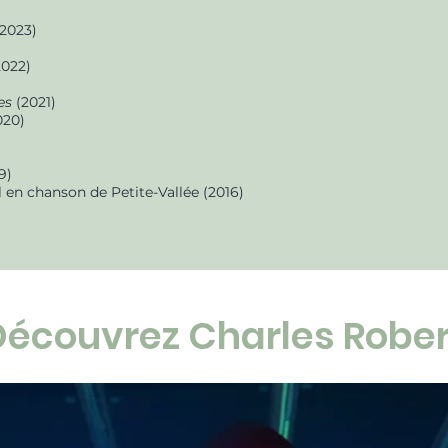
(2023)
022)
es
(2021)
020)
9)
al en chanson de Petite-Vallée (2016)
Découvrez Charles Rober